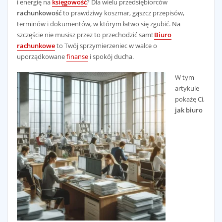
i energię na
księgowość
? Dla wielu przedsiębiorców
rachunkowość
to prawdziwy koszmar, gąszcz przepisów,
terminów i dokumentów, w którym łatwo się zgubić. Na
szczęście nie musisz przez to przechodzić sam!
Biuro
rachunkowe
to Twój sprzymierzeniec w walce o
uporządkowane
finanse
i spokój ducha.
W tym
artykule
pokażę Ci,
jak biuro