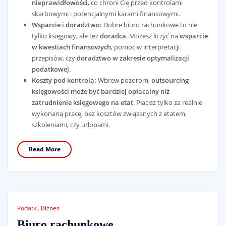
nieprawidłowości
, co chroni Cię przed kontrolami
skarbowymi i potencjalnymi karami finansowymi.
Wsparcie i doradztwo:
Dobre biuro rachunkowe to nie
tylko księgowy, ale też
doradca
. Możesz liczyć na
wsparcie
w kwestiach finansowych
, pomoc w interpretacji
przepisów, czy
doradztwo w zakresie optymalizacji
podatkowej
.
Koszty pod kontrolą:
Wbrew pozorom,
outsourcing
księgowości może być bardziej opłacalny niż
zatrudnienie księgowego na etat
. Płacisz tylko za realnie
wykonaną pracę, bez kosztów związanych z etatem,
szkoleniami, czy urlopami.
Read More
Podatki
,
Biznes
Biuro rachunkowe