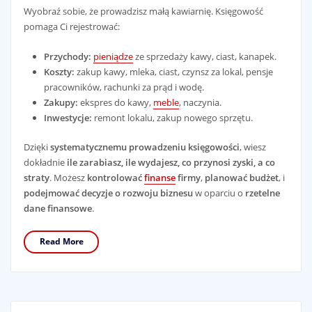
Wyobraź sobie, że prowadzisz małą kawiarnię. Księgowość
pomaga Ci rejestrować:
Przychody:
pieniądze
ze sprzedaży kawy, ciast, kanapek.
Koszty:
zakup kawy, mleka, ciast, czynsz za lokal, pensje
pracowników, rachunki za prąd i wodę.
Zakupy:
ekspres do kawy,
meble
, naczynia.
Inwestycje:
remont lokalu, zakup nowego sprzętu.
Dzięki
systematycznemu prowadzeniu księgowości
, wiesz
dokładnie
ile zarabiasz, ile wydajesz, co przynosi zyski, a co
straty
. Możesz
kontrolować
finanse
firmy
,
planować budżet
, i
podejmować decyzje o rozwoju biznesu
w oparciu o
rzetelne
dane finansowe
.
Read More