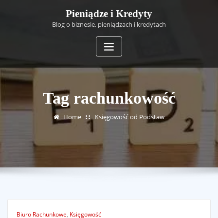
Skip
Pieniądze i Kredyty
to
Blog o biznesie, pieniądzach i kredytach
content
Tag rachunkowość
Home
Księgowość od Podstaw
Biuro Rachunkowe
,
Księgowość