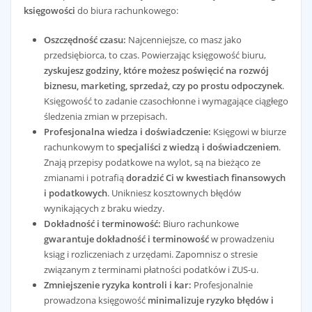
księgowości
do biura rachunkowego:
Oszczędność czasu:
Najcenniejsze, co masz jako
przedsiębiorca, to czas. Powierzając księgowość biuru,
zyskujesz godziny, które możesz poświęcić na rozwój
biznesu, marketing, sprzedaż, czy po prostu odpoczynek
.
Księgowość to zadanie czasochłonne i wymagające ciągłego
śledzenia zmian w przepisach.
Profesjonalna wiedza i doświadczenie:
Księgowi w biurze
rachunkowym to
specjaliści z wiedzą i doświadczeniem
.
Znają przepisy podatkowe na wylot, są na bieżąco ze
zmianami i potrafią
doradzić Ci w kwestiach finansowych
i podatkowych
. Unikniesz kosztownych błędów
wynikających z braku wiedzy.
Dokładność i terminowość:
Biuro rachunkowe
gwarantuje dokładność i terminowość
w prowadzeniu
ksiąg i rozliczeniach z urzędami. Zapomnisz o stresie
związanym z terminami płatności podatków i ZUS-u.
Zmniejszenie ryzyka kontroli i kar:
Profesjonalnie
prowadzona księgowość
minimalizuje ryzyko błędów i