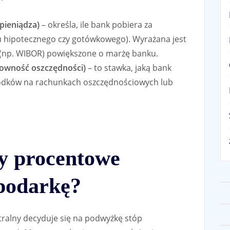
pieniądza)
– określa, ile bank pobiera za
tu hipotecznego czy gotówkowego). Wyrażana jest
e (np. WIBOR) powiększone o marżę banku.
owność oszczędności)
– to stawka, jaką bank
rodków na rachunkach oszczędnościowych lub
py procentowe
podarkę?
ntralny decyduje się na podwyżkę stóp