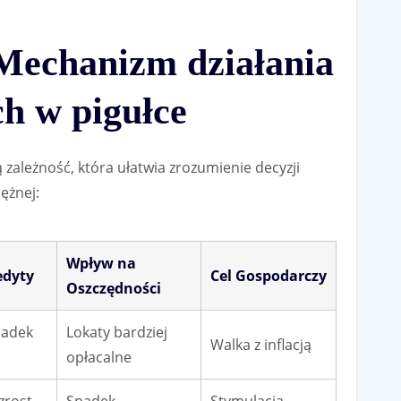
Mechanizm działania
h w pigułce
zależność, która ułatwia zrozumienie decyzji
ężnej:
Wpływ na
edyty
Cel Gospodarczy
Oszczędności
padek
Lokaty bardziej
Walka z inflacją
opłacalne
zrost
Spadek
Stymulacja