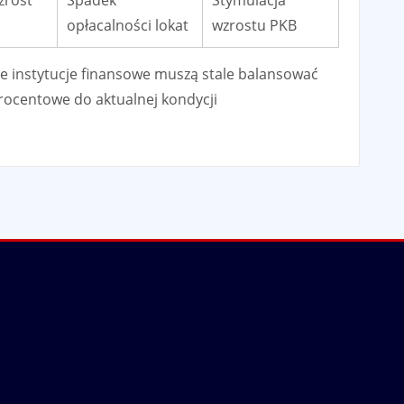
opłacalności lokat
wzrostu PKB
ne instytucje finansowe muszą stale balansować
ocentowe do aktualnej kondycji