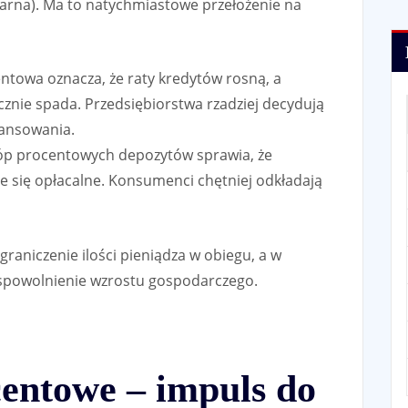
arna). Ma to natychmiastowe przełożenie na
towa oznacza, że raty kredytów rosną, a
znie spada. Przedsiębiorstwa rzadziej decydują
nansowania.
óp procentowych depozytów sprawia, że
je się opłacalne. Konsumenci chętniej odkładają
raniczenie ilości pieniądza w obiegu, a w
 i spowolnienie wzrostu gospodarczego.
centowe – impuls do