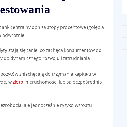
westowania
bank centralny obniża stopy procentowe (gołębia
o odwrotnie:
yty stają się tanie, co zachęca konsumentów do
my do dynamicznego rozwoju i zatrudniania
epozytów zniechęcają do trzymania kapitału w
łdę, w
złoto
, nieruchomości lub są bezpośrednio
zrobocia, ale jednocześnie ryzyko wzrostu