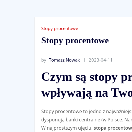
Stopy procentowe
Stopy procentowe
by
Tomasz Nowak
2023-04-11
Czym są stopy pr
wpływają na Two
Stopy procentowe to jedno z najważniej
dysponują banki centralne (w Polsce: N
W najprostszym ujęciu,
stopa procentowa