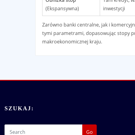
(Ekspansywna)
inwestycji
Zarówno banki centralne, jak i komercyj
tymi parametrami, dopasowując stopy pr
makroekonomicznej kraju.
SZUKAJ:
Go