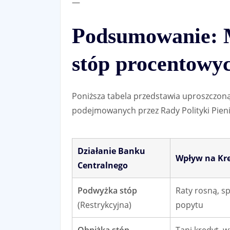
—
Podsumowanie: 
stóp procentowyc
Poniższa tabela przedstawia uproszczoną 
podejmowanych przez Rady Polityki Pieni
Działanie Banku
Wpływ na Kr
Centralnego
Podwyżka stóp
Raty rosną, s
(Restrykcyjna)
popytu
Obniżka stóp
Tani kredyt, w