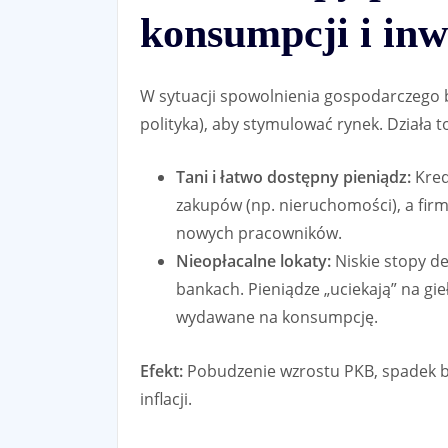
konsumpcji i in
W sytuacji spowolnienia gospodarczego 
polityka), aby stymulować rynek. Działa t
Tani i łatwo dostępny pieniądz:
Kred
zakupów (np. nieruchomości), a fir
nowych pracowników.
Nieopłacalne lokaty:
Niskie stopy d
bankach. Pieniądze „uciekają” na gie
wydawane na konsumpcję.
Efekt:
Pobudzenie wzrostu PKB, spadek be
inflacji.