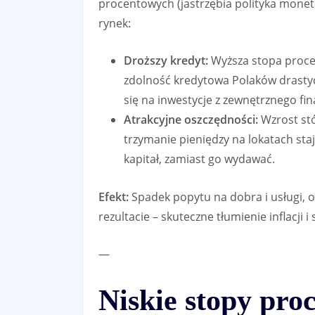
procentowych (jastrzębia polityka monet
rynek:
Droższy kredyt:
Wyższa stopa procen
zdolność kredytowa Polaków drastyc
się na inwestycje z zewnętrznego fi
Atrakcyjne oszczędności:
Wzrost st
trzymanie pieniędzy na lokatach sta
kapitał, zamiast go wydawać.
Efekt:
Spadek popytu na dobra i usługi, og
rezultacie – skuteczne tłumienie inflacji
—
Niskie stopy pro