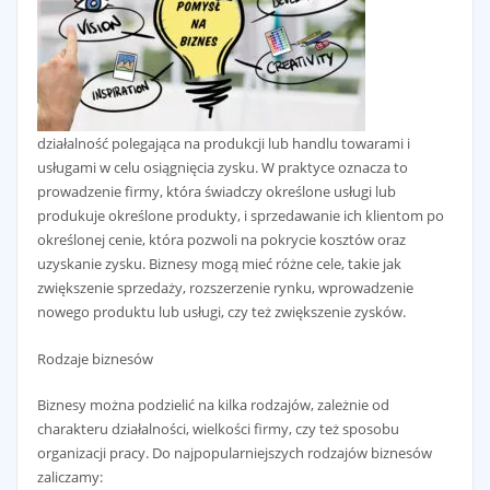
działalność polegająca na produkcji lub handlu towarami i
usługami w celu osiągnięcia zysku. W praktyce oznacza to
prowadzenie firmy, która świadczy określone usługi lub
produkuje określone produkty, i sprzedawanie ich klientom po
określonej cenie, która pozwoli na pokrycie kosztów oraz
uzyskanie zysku. Biznesy mogą mieć różne cele, takie jak
zwiększenie sprzedaży, rozszerzenie rynku, wprowadzenie
nowego produktu lub usługi, czy też zwiększenie zysków.
Rodzaje biznesów
Biznesy można podzielić na kilka rodzajów, zależnie od
charakteru działalności, wielkości firmy, czy też sposobu
organizacji pracy. Do najpopularniejszych rodzajów biznesów
zaliczamy: