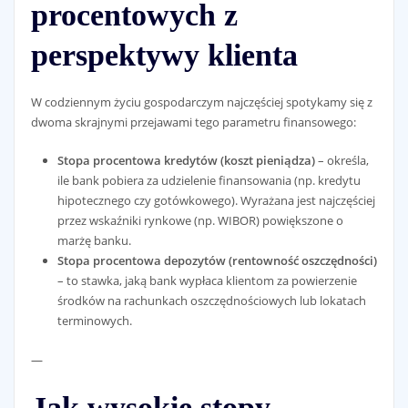
procentowych z
perspektywy klienta
W codziennym życiu gospodarczym najczęściej spotykamy się z
dwoma skrajnymi przejawami tego parametru finansowego:
Stopa procentowa kredytów (koszt pieniądza)
– określa,
ile bank pobiera za udzielenie finansowania (np. kredytu
hipotecznego czy gotówkowego). Wyrażana jest najczęściej
przez wskaźniki rynkowe (np. WIBOR) powiększone o
marżę banku.
Stopa procentowa depozytów (rentowność oszczędności)
– to stawka, jaką bank wypłaca klientom za powierzenie
środków na rachunkach oszczędnościowych lub lokatach
terminowych.
—
Jak wysokie stopy