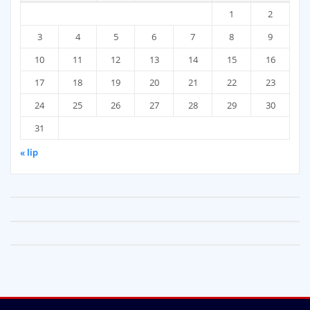
1
2
3
4
5
6
7
8
9
10
11
12
13
14
15
16
17
18
19
20
21
22
23
24
25
26
27
28
29
30
31
« lip