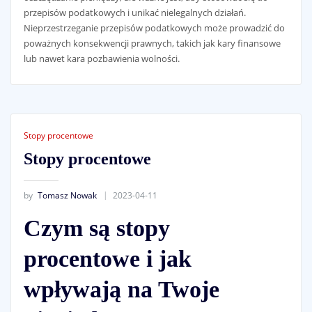
przepisów podatkowych i unikać nielegalnych działań.
Nieprzestrzeganie przepisów podatkowych może prowadzić do
poważnych konsekwencji prawnych, takich jak kary finansowe
lub nawet kara pozbawienia wolności.
Stopy procentowe
Stopy procentowe
by
Tomasz Nowak
2023-04-11
Czym są stopy
procentowe i jak
wpływają na Twoje