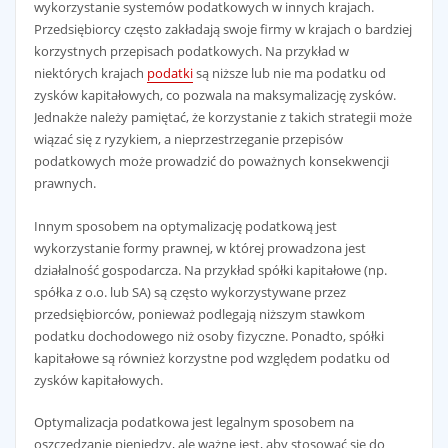
wykorzystanie systemów podatkowych w innych krajach.
Przedsiębiorcy często zakładają swoje firmy w krajach o bardziej
korzystnych przepisach podatkowych. Na przykład w
niektórych krajach
podatki
są niższe lub nie ma podatku od
zysków kapitałowych, co pozwala na maksymalizację zysków.
Jednakże należy pamiętać, że korzystanie z takich strategii może
wiązać się z ryzykiem, a nieprzestrzeganie przepisów
podatkowych może prowadzić do poważnych konsekwencji
prawnych.
Innym sposobem na optymalizację podatkową jest
wykorzystanie formy prawnej, w której prowadzona jest
działalność gospodarcza. Na przykład spółki kapitałowe (np.
spółka z o.o. lub SA) są często wykorzystywane przez
przedsiębiorców, ponieważ podlegają niższym stawkom
podatku dochodowego niż osoby fizyczne. Ponadto, spółki
kapitałowe są również korzystne pod względem podatku od
zysków kapitałowych.
Optymalizacja podatkowa jest legalnym sposobem na
oszczędzanie pieniędzy, ale ważne jest, aby stosować się do