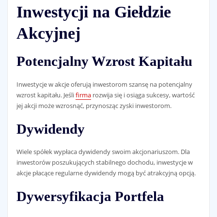
Inwestycji na Giełdzie
Akcyjnej
Potencjalny Wzrost Kapitału
Inwestycje w akcje oferują inwestorom szansę na potencjalny
wzrost kapitału. Jeśli
firma
rozwija się i osiąga sukcesy, wartość
jej akcji może wzrosnąć, przynosząc zyski inwestorom.
Dywidendy
Wiele spółek wypłaca dywidendy swoim akcjonariuszom. Dla
inwestorów poszukujących stabilnego dochodu, inwestycje w
akcje płacące regularne dywidendy mogą być atrakcyjną opcją.
Dywersyfikacja Portfela