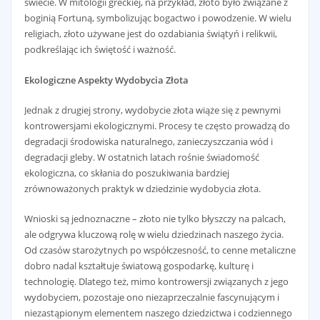
świecie. W mitologii greckiej, na przykład, złoto było związane z
boginią Fortuną, symbolizując bogactwo i powodzenie. W wielu
religiach, złoto używane jest do ozdabiania świątyń i relikwii,
podkreślając ich świętość i ważność.
Ekologiczne Aspekty Wydobycia Złota
Jednak z drugiej strony, wydobycie złota wiąże się z pewnymi
kontrowersjami ekologicznymi. Procesy te często prowadzą do
degradacji środowiska naturalnego, zanieczyszczania wód i
degradacji gleby. W ostatnich latach rośnie świadomość
ekologiczna, co skłania do poszukiwania bardziej
zrównoważonych praktyk w dziedzinie wydobycia złota.
Wnioski są jednoznaczne – złoto nie tylko błyszczy na palcach,
ale odgrywa kluczową rolę w wielu dziedzinach naszego życia.
Od czasów starożytnych po współczesność, to cenne metaliczne
dobro nadal kształtuje światową gospodarkę, kulturę i
technologię. Dlatego też, mimo kontrowersji związanych z jego
wydobyciem, pozostaje ono niezaprzeczalnie fascynującym i
niezastąpionym elementem naszego dziedzictwa i codziennego