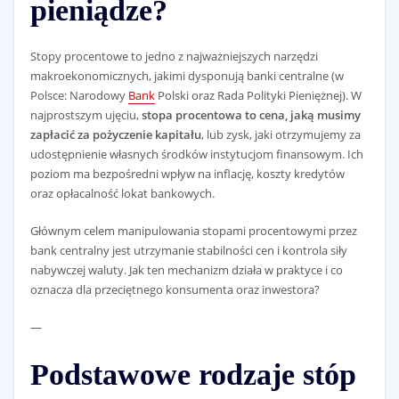
pieniądze?
Stopy procentowe to jedno z najważniejszych narzędzi
makroekonomicznych, jakimi dysponują banki centralne (w
Polsce: Narodowy
Bank
Polski oraz Rada Polityki Pieniężnej). W
najprostszym ujęciu,
stopa procentowa to cena, jaką musimy
zapłacić za pożyczenie kapitału
, lub zysk, jaki otrzymujemy za
udostępnienie własnych środków instytucjom finansowym. Ich
poziom ma bezpośredni wpływ na inflację, koszty kredytów
oraz opłacalność lokat bankowych.
Głównym celem manipulowania stopami procentowymi przez
bank centralny jest utrzymanie stabilności cen i kontrola siły
nabywczej waluty. Jak ten mechanizm działa w praktyce i co
oznacza dla przeciętnego konsumenta oraz inwestora?
—
Podstawowe rodzaje stóp