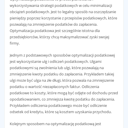
wykorzystywania strategii podatkowych w celu minimalizacji
obciążeń podatkowych. Jest to legalny sposób na oszczędzanie
pieniędzy poprzez korzystanie z przepisów podatkowych, które
pozwalają na zmniejszenie podatków do zapłacenia.
Optymalizacja podatkowa jest szczególnie istotna dla
przedsiębiorców, którzy chcą maksymalizować zyski swojej
firmy.
Jednym z podstawowych sposobów optymalizacji podatkowej
jest wykorzystanie ulg i odliczeń podatkowych. Ulgami
podatkowymi są zwolnienia lub ulgi, które pozwalają na
zmniejszenie kwoty podatku do zapłacenia. Przykładem takiej
ulgi może być ulga na złe długi, która pozwala na zmniejszenie
podatku o wartość niezapłaconych faktur. Odliczenia
podatkowe to koszty, które mogą być odjęte od dochodu przed
opodatkowaniem, co zmniejsza kwotę podatku do zapłacenia.
Przykładem odliczenia podatkowego może być odliczenie
odsetek od kredytu, które są kosztem uzyskania przychodu.
Kolejnym sposobem na optymalizację podatkową jest