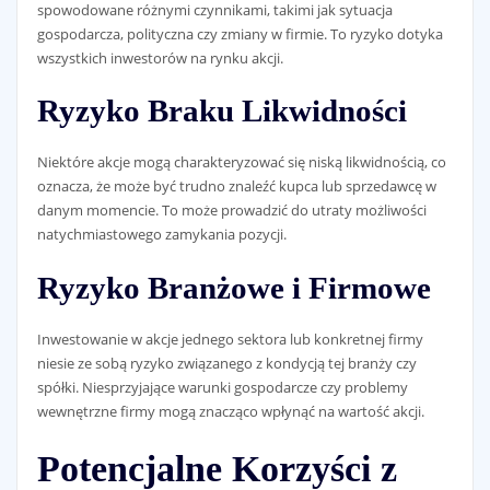
spowodowane różnymi czynnikami, takimi jak sytuacja
gospodarcza, polityczna czy zmiany w firmie. To ryzyko dotyka
wszystkich inwestorów na rynku akcji.
Ryzyko Braku Likwidności
Niektóre akcje mogą charakteryzować się niską likwidnością, co
oznacza, że może być trudno znaleźć kupca lub sprzedawcę w
danym momencie. To może prowadzić do utraty możliwości
natychmiastowego zamykania pozycji.
Ryzyko Branżowe i Firmowe
Inwestowanie w akcje jednego sektora lub konkretnej firmy
niesie ze sobą ryzyko związanego z kondycją tej branży czy
spółki. Niesprzyjające warunki gospodarcze czy problemy
wewnętrzne firmy mogą znacząco wpłynąć na wartość akcji.
Potencjalne Korzyści z