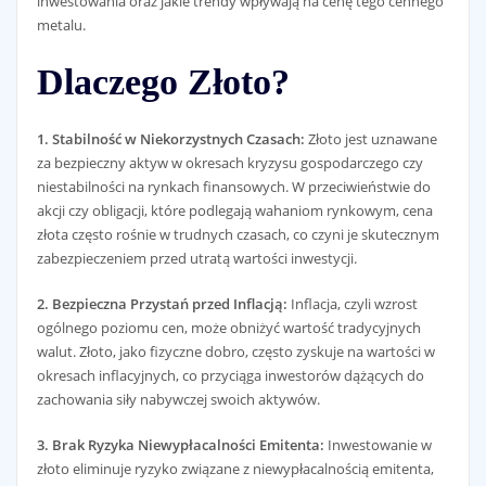
inwestowania oraz jakie trendy wpływają na cenę tego cennego
metalu.
Dlaczego Złoto?
1. Stabilność w Niekorzystnych Czasach:
Złoto jest uznawane
za bezpieczny aktyw w okresach kryzysu gospodarczego czy
niestabilności na rynkach finansowych. W przeciwieństwie do
akcji czy obligacji, które podlegają wahaniom rynkowym, cena
złota często rośnie w trudnych czasach, co czyni je skutecznym
zabezpieczeniem przed utratą wartości inwestycji.
2. Bezpieczna Przystań przed Inflacją:
Inflacja, czyli wzrost
ogólnego poziomu cen, może obniżyć wartość tradycyjnych
walut. Złoto, jako fizyczne dobro, często zyskuje na wartości w
okresach inflacyjnych, co przyciąga inwestorów dążących do
zachowania siły nabywczej swoich aktywów.
3. Brak Ryzyka Niewypłacalności Emitenta:
Inwestowanie w
złoto eliminuje ryzyko związane z niewypłacalnością emitenta,