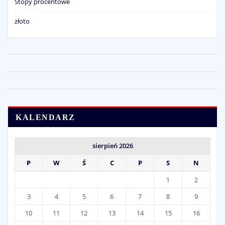
Stopy procentowe
złoto
KALENDARZ
sierpień 2026
P
W
Ś
C
P
S
N
1
2
3
4
5
6
7
8
9
10
11
12
13
14
15
16