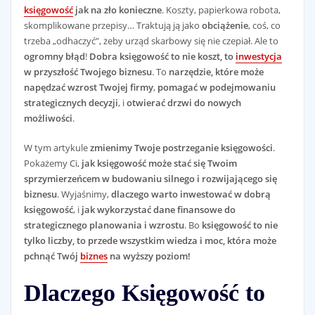
księgowość
jak na zło konieczne
. Koszty, papierkowa robota,
skomplikowane przepisy… Traktują ją jako
obciążenie
, coś, co
trzeba „odhaczyć”, żeby urząd skarbowy się nie czepiał. Ale to
ogromny błąd
!
Dobra księgowość to nie koszt, to
inwestycja
w przyszłość Twojego biznesu
. To
narzędzie, które może
napędzać wzrost Twojej firmy
,
pomagać w podejmowaniu
strategicznych decyzji
, i
otwierać drzwi do nowych
możliwości
.
W tym artykule
zmienimy Twoje postrzeganie księgowości
.
Pokażemy Ci,
jak księgowość może stać się Twoim
sprzymierzeńcem w budowaniu silnego i rozwijającego się
biznesu
. Wyjaśnimy,
dlaczego warto inwestować w dobrą
księgowość
, i
jak wykorzystać dane finansowe do
strategicznego planowania i wzrostu
. Bo
księgowość to nie
tylko liczby, to przede wszystkim wiedza i moc, która może
pchnąć Twój
biznes
na wyższy poziom!
Dlaczego Księgowość to