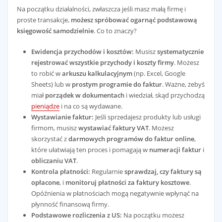
Na początku działalności, zwłaszcza jeśli masz małą firmę i
proste transakcje,
możesz spróbować ogarnąć podstawową
księgowość samodzielnie
. Co to znaczy?
Ewidencja przychodów i kosztów:
Musisz
systematycznie
rejestrować wszystkie przychody i koszty firmy
. Możesz
to robić w
arkuszu kalkulacyjnym
(np. Excel, Google
Sheets) lub w
prostym programie do faktur
. Ważne, żebyś
miał
porządek w dokumentach
i wiedział, skąd przychodzą
pieniądze
i na co są wydawane.
Wystawianie faktur:
Jeśli sprzedajesz produkty lub usługi
firmom, musisz
wystawiać faktury VAT
. Możesz
skorzystać z
darmowych programów do faktur online
,
które ułatwiają ten proces i pomagają w
numeracji faktur
i
obliczaniu VAT
.
Kontrola płatności:
Regularnie
sprawdzaj, czy faktury są
opłacone
, i
monitoruj płatności za faktury kosztowe
.
Opóźnienia w płatnościach mogą negatywnie wpłynąć na
płynność finansową firmy.
Podstawowe rozliczenia z US:
Na początku możesz