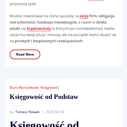
przynoszą zyski.
Możesz inwestować na różne sposoby: w
akcje
firm
,
obligacje
,
nieruchomości
,
fundusze inwestycyjne
, a nawet w
dzieła
sztuki
czy
kryptowaluty
(o których już rozmawialiśmy!). Każda
opcja ma swoje plusy i minusy, ale na początek warto skupić się
na
prostych i bezpiecznych rozwiązaniach
.
Read More
Biuro Rachunkowe
,
Księgowość
Księgowość od Podstaw
by
Tomasz Nowak
2025-02-04
Księgowość od