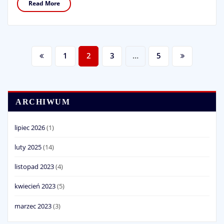
Read More
Stronicowanie
1
2
3
…
5
wpisów
ARCHIWUM
lipiec 2026
(1)
luty 2025
(14)
listopad 2023
(4)
kwiecień 2023
(5)
marzec 2023
(3)