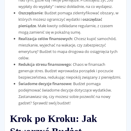
nad tym, gdzie idą Twoje pieniądze. Przestajesz żyć „od
wypłaty do wypłaty” i wiesz dokładnie, na co wydajesz.
Oszczędzanie:
Budżet pomaga zidentyfikować obszary, w
których możesz ograniczyć wydatki i
oszczędzać
pieniądze
. Małe kwoty odkładane regularnie, z czasem
mogą zamienić się w pokaźną sumę.
Realizacja celów finansowych:
Chcesz kupić samochód,
mieszkanie, wyjechać na wakacje, czy zabezpieczyć
emeryturę? Budżet to mapa drogowa do osiągnięcia tych
celów.
Redukcja stresu finansowego:
Chaos w finansach
generuje stres. Budżet wprowadza porządek i poczucie
bezpieczeństwa, redukując niepokój związany z pieniędzmi.
Świadome decyzje finansowe:
Budżet pomaga
podejmować świadome decyzje dotyczące wydatków.
Zastanawiasz się, czy możesz sobie pozwolić na nowy
gadżet? Sprawdź swój budżet!
Krok po Kroku: Jak