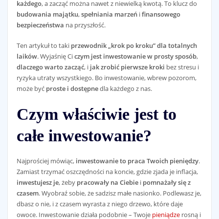
każdego
, a zacząć można nawet z niewielką kwotą. To klucz do
budowania majątku
,
spełniania marzeń
i
finansowego
bezpieczeństwa
na przyszłość.
Ten artykuł to taki
przewodnik „krok po kroku” dla totalnych
laików
. Wyjaśnię Ci
czym jest inwestowanie w prosty sposób
,
dlaczego warto zacząć
, i
jak zrobić pierwsze kroki
bez stresu i
ryzyka utraty wszystkiego. Bo inwestowanie, wbrew pozorom,
może być
proste i dostępne
dla każdego z nas.
Czym właściwie jest to
całe inwestowanie?
Najprościej mówiąc,
inwestowanie to praca Twoich pieniędzy
.
Zamiast trzymać oszczędności na koncie, gdzie zjada je inflacja,
inwestujesz je
, żeby
pracowały na Ciebie
i
pomnażały się z
czasem
. Wyobraź sobie, że sadzisz małe nasionko. Podlewasz je,
dbasz o nie, i z czasem wyrasta z niego drzewo, które daje
owoce. Inwestowanie działa podobnie – Twoje
pieniądze
rosną i