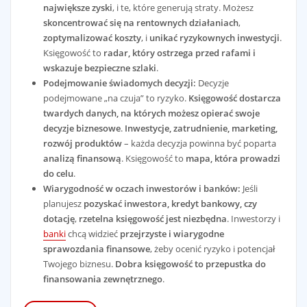
największe zyski
, i te, które generują straty. Możesz
skoncentrować się na rentownych działaniach
,
zoptymalizować koszty
, i
unikać ryzykownych inwestycji
.
Księgowość to
radar, który ostrzega przed rafami i
wskazuje bezpieczne szlaki
.
Podejmowanie świadomych decyzji:
Decyzje
podejmowane „na czuja” to ryzyko.
Księgowość dostarcza
twardych danych, na których możesz opierać swoje
decyzje biznesowe
.
Inwestycje, zatrudnienie, marketing,
rozwój produktów
– każda decyzja powinna być poparta
analizą finansową
. Księgowość to
mapa, która prowadzi
do celu
.
Wiarygodność w oczach inwestorów i banków:
Jeśli
planujesz
pozyskać inwestora, kredyt bankowy, czy
dotację
,
rzetelna księgowość jest niezbędna
. Inwestorzy i
banki
chcą widzieć
przejrzyste i wiarygodne
sprawozdania finansowe
, żeby ocenić ryzyko i potencjał
Twojego biznesu.
Dobra księgowość to przepustka do
finansowania zewnętrznego
.